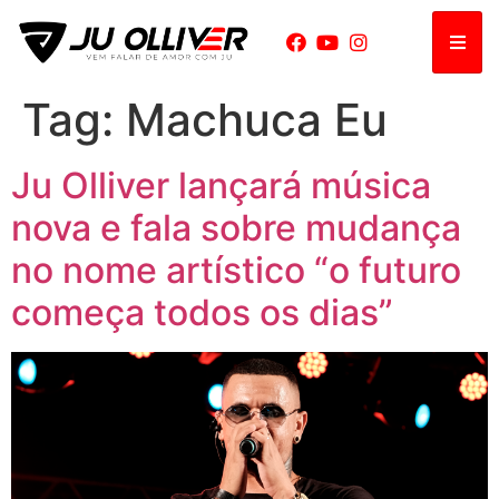
Tag:
Machuca Eu
Ju Olliver lançará música
nova e fala sobre mudança
no nome artístico “o futuro
começa todos os dias”